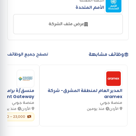
الجهة المعلنة
الأمم المتحدة
عرض ملف الشركة
وظائف مشابهة
تصفح جميع الوظائف
المدير العام لمنطقة المشرق- شركة
منسق/ة برامج أ
ment Gateway
aramex
منصة جوبي
منصة جوبي
الأردن
منذ يومين
الأردن
منذ يومين
23,000 – 29,000 دولار أمريكي سنوياً