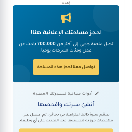
إعلان
احجز مساحتك الإعلانية هنا!
تصل منصة جوبي إلى أكثر من
700,000
باحث عن
عمل ومئات الشركات يومياً.
تواصل معنا لحجز هذه المساحة
أدوات مجانية لمسيرتك المهنية
أنشئ سيرتك وافحصها
صمّم سيرة ذاتية احترافية في دقائق، ثم احصل على
ملاحظات فورية لتحسينها قبل التقديم على أي وظيفة.