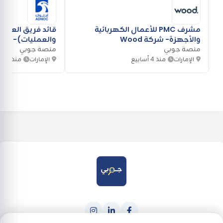
مشرف PMC للأعمال الكهربائية
قائد فريق العقود
والأجهزة- شركة Wood
والعمليات)- شركة OC
منصة جوبي
منصة جوبي
الإمارات
منذ 4 أسابيع
الإمارات
منذ يوم