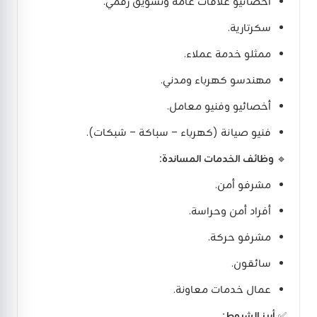
أخصائيو علاقات عامة وتسويق رقمي.
سكرتارية.
ممثلو خدمة عملاء.
مهندسو كهرباء ومدني.
أخصائيو وفنيو معامل.
فنيو صيانة (كهرباء – سباكة – شبكات).
🔹
وظائف الخدمات المساندة:
مشرفو أمن.
أفراد أمن وحراسة.
مشرفو حركة.
سائقون.
عمال خدمات معاونة.
✅
أبرز الشروط: