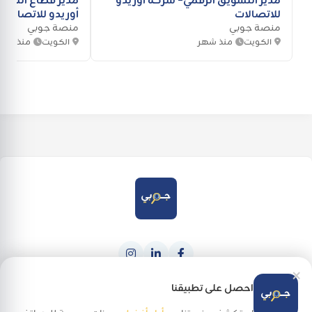
للاتصالات
أوريدو للاتصالات
منصة جوبي
منصة جوبي
الكويت
منذ شهر
الكويت
منذ شهر
×
حمله من
احصل عليه من
Google Play
App Store
احصل على تطبيقنا