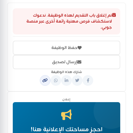
تم إغلاق باب التقديم لهذه الوظيفة. ندعوك
لاستكشاف فرص مهنية رائعة أخرى عبر منصة
جوبي.
حفظ الوظيفة
إرسال لصديق
شارك هذه الوظيفة
إعلان
احجز مساحتك الإعلانية هنا!