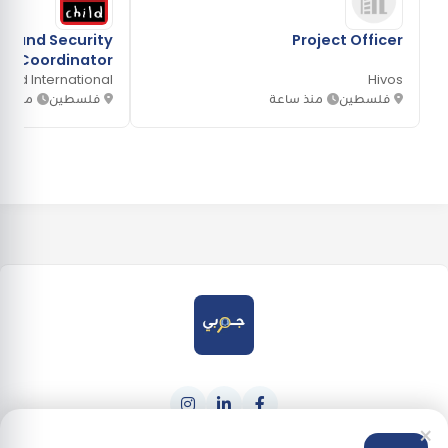
 and Security
Project Officer
e Coordinator
hild International
Hivos
فلسطين
منذ ساعة
فلسطين
منذ 22 ساعة
×
حمله من
احصل عليه من