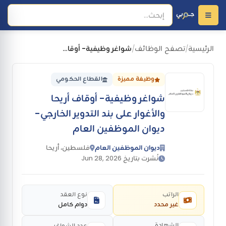
الرئيسية
تصفح الوظائف
شواغر وظيفية- أوقاف أريحا والأغوار على بند التدوير الخارجي- ديوان الموظفين العام
/
/
وظيفة مميزة
القطاع الحكومي
شواغر وظيفية- أوقاف أريحا
والأغوار على بند التدوير الخارجي-
ديوان الموظفين العام
ديوان الموظفين العام
فلسطين، أريحا
نُشرت بتاريخ Jun 28, 2026
الراتب
نوع العقد
غير محدد
دوام كامل
الشهادة
عدد الشواغر