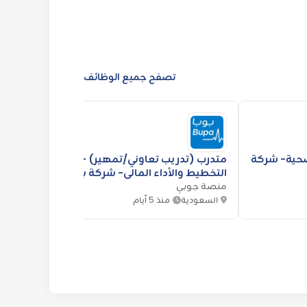
تصفح جميع الوظائف
صحية- شركة
متدرب (تدريب تعاوني/تمهير) –
تمهير 
التخطيط والأداء المالي- شركة بوبا
العربية
منصة جوبي
العربية للتأمين
منصة 
السعودية
منذ 5 أيام
السعو