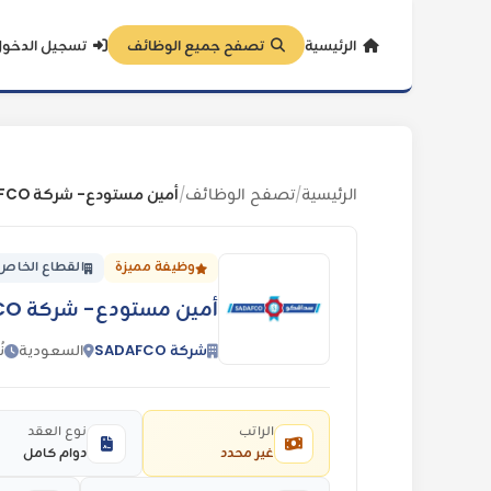
الرئيسية
تصفح جميع الوظائف
تسجيل الدخو
الرئيسية
تصفح الوظائف
أمين مستودع- شركة SADAFCO
/
/
وظيفة مميزة
القطاع الخاص
أمين مستودع- شركة SADAFCO
شركة SADAFCO
السعودية
نُ
الراتب
نوع العقد
غير محدد
دوام كامل