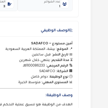
عدد الشواغر
المت
3
1
الوصف الوظيفي
أمين مستودع – SADAFCO
📍
الموقع:
بيشة، المملكة العربية السعودية
📅
تاريخ النشر:
قبل ساعتين
⏳
مدة التقديم:
ينتهي خلال شهرين
🔢
الرقم المرجعي:
JB1100086233
🏢
الشركة:
SADAFCO
🕒
نوع الوظيفة:
دوام كامل
📊
المستوى المهني:
متوسط الخبرة
وصف الوظيفة:
الهدف من الوظيفة هو تنسيق عملية التحكم ف