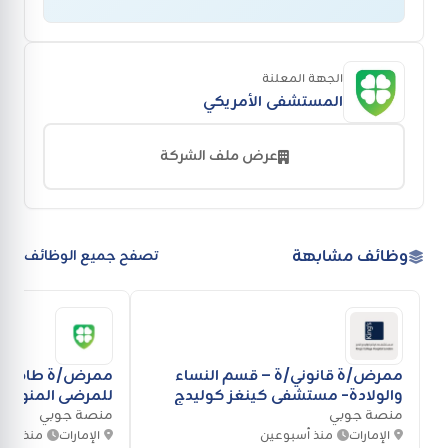
الجهة المعلنة
المستشفى الأمريكي
عرض ملف الشركة
وظائف مشابهة
تصفح جميع الوظائف
ممرض/ة قانوني/ة – قسم النساء
ممرض/ة طاقم – 
والولادة- مستشفى كينغز كوليدج
للمرضى المنومي
لندن
منصة جوبي
الأمريكي
منصة جوبي
الإمارات
منذ أسبوعين
الإمارات
منذ شهر