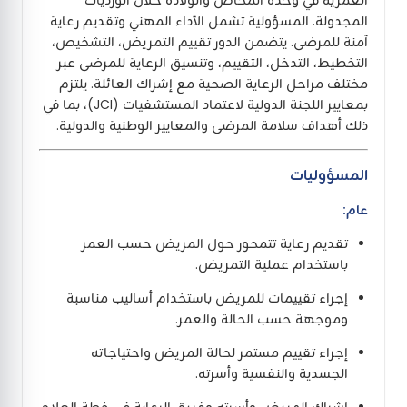
العمرية في وحدة المخاض والولادة خلال الورديات
المجدولة. المسؤولية تشمل الأداء المهني وتقديم رعاية
آمنة للمرضى. يتضمن الدور تقييم التمريض، التشخيص،
التخطيط، التدخل، التقييم، وتنسيق الرعاية للمرضى عبر
مختلف مراحل الرعاية الصحية مع إشراك العائلة. يلتزم
بمعايير اللجنة الدولية لاعتماد المستشفيات (JCI)، بما في
ذلك أهداف سلامة المرضى والمعايير الوطنية والدولية.
المسؤوليات
عام:
تقديم رعاية تتمحور حول المريض حسب العمر
باستخدام عملية التمريض.
إجراء تقييمات للمريض باستخدام أساليب مناسبة
وموجهة حسب الحالة والعمر.
إجراء تقييم مستمر لحالة المريض واحتياجاته
الجسدية والنفسية وأسرته.
إشراك المريض وأسرته وفريق الرعاية في خطة العلاج