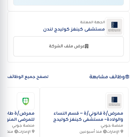
الجهة المعلنة
مستشفى كينغز كوليدج لندن
عرض ملف الشركة
وظائف مشابهة
تصفح جميع الوظائف
ممرض/ة قانوني/ة – قسم النساء
ممرض/ة طاقم – 
والولادة- مستشفى كينغز كوليدج
للمرضى المنومي
لندن
منصة جوبي
الأمريكي
منصة جوبي
الإمارات
منذ أسبوعين
الإمارات
منذ شهر