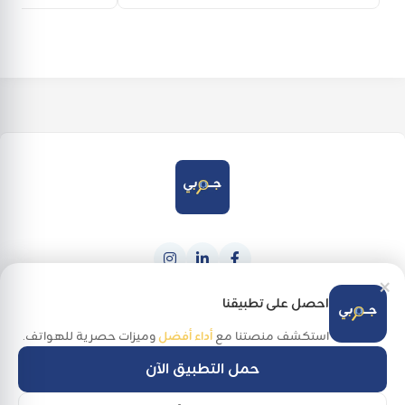
×
حمله من
احصل عليه من
Google Play
App Store
احصل على تطبيقنا
استكشف منصتنا مع
أداء أفضل
وميزات حصرية للهواتف.
حمل التطبيق الآن
جميع الحقوق محفوظة لـ جوبي @ 2026
Made with
in Palestine