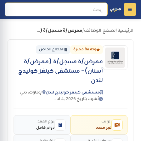
الرئيسية
تصفح الوظائف
ممرض/ة مسجل/ة (ممرض/ة أسنان)- مستشفى كينغز كوليدج لندن
/
/
وظيفة مميزة
القطاع الخاص
ممرض/ة مسجل/ة (ممرض/ة
أسنان)- مستشفى كينغز كوليدج
لندن
مستشفى كينغز كوليدج لندن
الإمارات، دبي
نُشرت بتاريخ Jul 4, 2026
الراتب
نوع العقد
غير محدد
دوام كامل
الشهادة
سنوات الخبرة