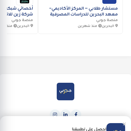
مستشار طلابي – المركز الأكاديمي-
أخصائي شبكة برو
معهد البحرين للدراسات المصرفية
شركة زين للاتصا
والمالية
منصة جوبي
منصة جوبي
البحرين
منذ شهرين
البحرين
منذ أسب
×
حمله من
احصل عليه من
Google Play
App Store
احصل على تطبيقنا