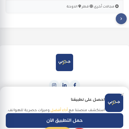
مجالات أخرى
قطر
الدوحة
|
|
×
حمله من
احصل عليه من
Google Play
App Store
احصل على تطبيقنا
استكشف منصتنا مع
أداء أفضل
وميزات حصرية للهواتف.
حمل التطبيق الآن
جميع الحقوق محفوظة لـ جوبي @ 2026
Made with
in Palestine