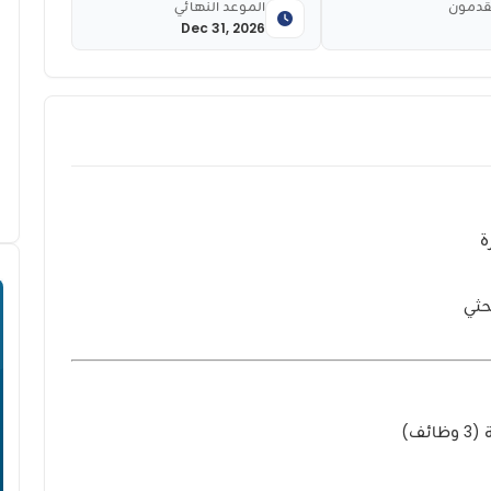
قدمون
الموعد النهائي
Dec 31, 2026
ة
حثي
ئف)