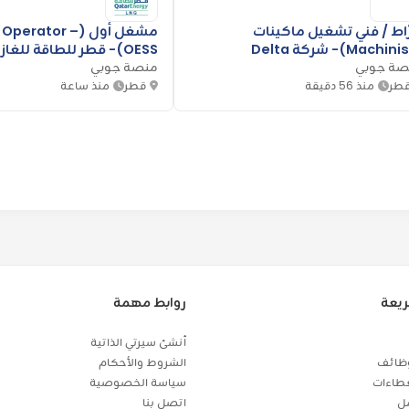
ّاط / فني تشغيل ماكينات
مشغل أول (Operator
OESS)- قطر للطاقة للغ
صة جوبي
المسال
منصة جوبي
طر
منذ 56 دقيقة
قطر
منذ ساعة
ريعة
روابط مهمة
أنشئ سيرتي الذاتية
ظائف
الشروط والأحكام
طاءات
سياسة الخصوصية
مل
اتصل بنا