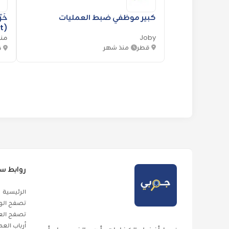
كبير موظفي ضبط العمليات
خَر
(Machinist)- شركة Delta
Joby
من
قطر
منذ شهر
ق
روابط س
الرئيسية
تصفح الو
تصفح الع
أرباب الع