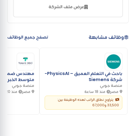
عرض ملف الشركة
وظائف مشابهة
تصفح جميع الوظائف
باحث في التعلم العميق – PhysicsAI-
مهندس ضمان جو
شركة Siemens
متوسط الخبرة- شركة Talent 360
منصة جوبي
منصة جوبي
مصر
منذ 18 ساعة
مصر
منذ 20 ساعة
يتراوح نطاق الراتب لهذه الوظيفة بين:
33,500 و67,000