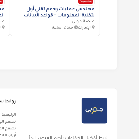
مهندس عمليات ودعم تقني أول
مه
لتقنية المعلومات - قواعد البيانات
الذ
منصة جوبي
والتكامل- طيران الإمارات
من
الإمارات
منذ 12 ساعة
ا
روابط س
الرئيسية
تصفح الو
تصفح الع
أرباب الع
نربط أفضل الكفاءات بأهم الفرص. ابدأ