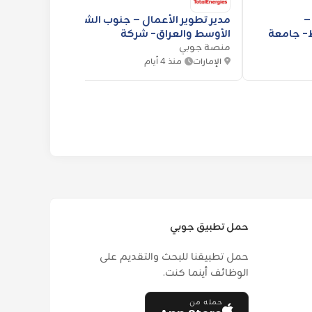
–
مدير تطوير الأعمال – جنوب الشرق
مدير تق
ط- جامعة
الأوسط والعراق- شركة
منصة جوبي
totalenergies
منصة 
onsult
الإمارات
منذ 4 أيام
الإمار
حمل تطبيق جوبي
حمل تطبيقنا للبحث والتقديم على
الوظائف أينما كنت.
حمله من