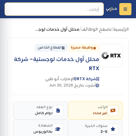
الرئيسية
تصفح الوظائف
محلل أول خدمات لوجستية- شركة RTX
/
/
وظيفة مميزة
القطاع الخاص
محلل أول خدمات لوجستية- شركة
RTX
شركة RTX
الإمارات، أبو ظبي
نُشرت بتاريخ Jun 30, 2026
الراتب
نوع العقد
غير محدد
دوام كامل
الشهادة
سنوات الخبرة
بكالوريوس
3-5