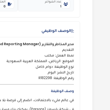
عدد الشواغر
المت
0
1
الوصف الوظيفي
مدير المخاطر والتقارير (Risk and Reporting Manager)
التقديم
نمط العمل: مكتب
الموقع: الرياض، المملكة العربية السعودية
نوع الوظيفة: دوام كامل
تاريخ النشر: اليوم
رقم الوظيفة: R182298
وصف الوظيفة
في عالم مليء بالاحتمالات، انضم إلى فرصة بلا ح
في شركة بارسونز (Parsons