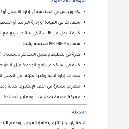
المؤهلات المطلوبة
بكالوريوس في الهندسة أو إدارة الأعمال 
شهادات في القيادة أو إدارة البرامج أو التخ
خبرة لا تقل عن 15 سنة في بيئة مشاريع مع التركيز على إدارة المخاطر.
شهادة PMI-RMP مفضلة بشدة.
خبرة في تخطيط وتحليل المخاطر باستخدام أدوات مثل acle/Primavera Risk Analysis
خبرة في استخدام برامج الجدولة مثل Microsoft Project وPrimavera.
مهارات إدارة قوية وقدرة مثبتة على العمل ال
مهارات ممتازة في اللغة الإنجليزية كتابةً وتحدث
معرفة عميقة بممارسات ومعايير الصناعة.
ملاحظة
شركة بارسونز تلتزم بتكافؤ الفرص، وتدعم التنو