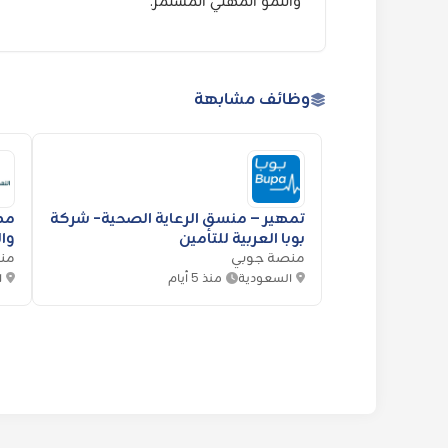
والنمو المهني المستمر.
وظائف مشابهة
تمهير – منسق الرعاية الصحية- شركة
مدي
بوبا العربية للتأمين
وا
منصة جوبي
من
السعودية
منذ 5 أيام
ا