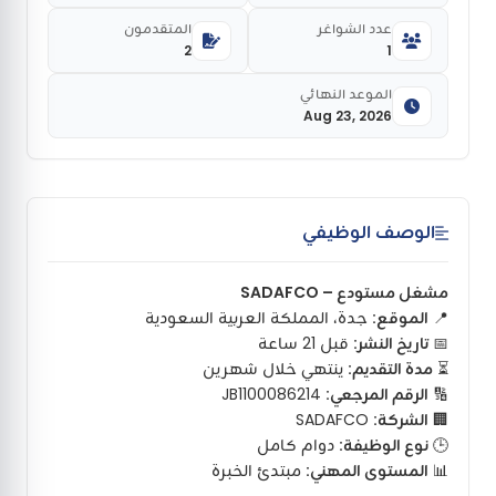
عدد الشواغر
المتقدمون
2
1
الموعد النهائي
Aug 23, 2026
الوصف الوظيفي
مشغل مستودع – SADAFCO
📍
الموقع:
جدة، المملكة العربية السعودية
📅
تاريخ النشر:
قبل 21 ساعة
⏳
مدة التقديم:
ينتهي خلال شهرين
🔢
الرقم المرجعي:
JB1100086214
🏢
الشركة:
SADAFCO
🕒
نوع الوظيفة:
دوام كامل
📊
المستوى المهني:
مبتدئ الخبرة