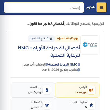
الرئيسية
تصفح الوظائف
أخصائي/ـة جراحة الأورام- NMC للرعاية الصحية
/
/
وظيفة مميزة
القطاع الخاص
أخصائي/ـة جراحة الأورام- NMC
للرعاية الصحية
NMC للرعاية الصحية
الإمارات، أبو ظبي
نُشرت بتاريخ Jun 8, 2026
الراتب
نوع العقد
غير محدد
دوام كامل
الشهادة
سنوات الخبرة
ماجستير
5