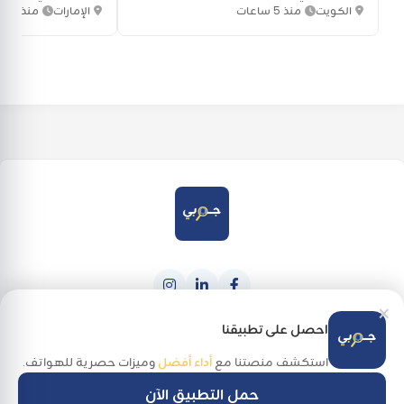
الكويت
منذ 5 ساعات
الإمارات
منذ 6 أيام
×
حمله من
احصل عليه من
Google Play
App Store
احصل على تطبيقنا
استكشف منصتنا مع
أداء أفضل
وميزات حصرية للهواتف.
حمل التطبيق الآن
جميع الحقوق محفوظة لـ جوبي @ 2026