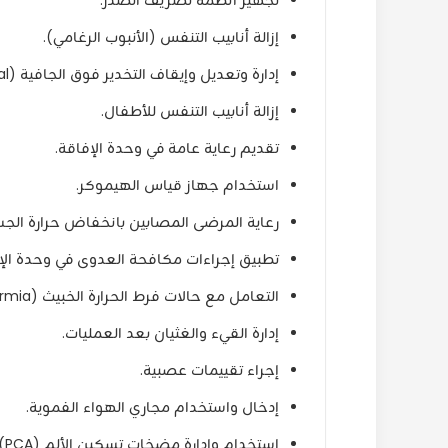
تجهيز أنظمة تصريف الصدر.
إزالة أنابيب التنفس (الأنبوب الرغامي).
إدارة وتعديل وإيقاف التخدير فوق الجافية (Epidural).
إزالة أنابيب التنفس للأطفال.
تقديم رعاية عامة في وحدة الإفاقة.
استخدام جهاز قياس الهيموكر.
رعاية المرضى المصابين بانخفاض حرارة الج
تطبيق إجراءات مكافحة العدوى في وحدة الإ
التعامل مع حالات فرط الحرارة الخبيث (Malignant Hyperthermia).
إدارة القيء والغثيان بعد العمليات.
إجراء تقييمات عصبية.
إدخال واستخدام مجاري الهواء الفموية.
استخدام وإدارة مضخات تسكين الألم (PCA).