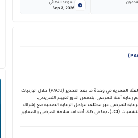
قدمون
الموعد النهائي
Sep 3, 2026
يوفر رعاية مباشرة وغير مباشرة للمرضى حسب الفئة العمرية في وحدة ما بعد التخدير (PACU) خلال الورديات
م رعاية آمنة للمرضى. يتضمن الدور تقييم التمريض،
لرعاية للمرضى عبر مختلف مراحل الرعاية الصحية مع إشراك
العائلة. يلتزم بمعايير اللجنة الدولية لاعتماد المستشفيات (JCI)، بما في ذلك أهداف سلامة المرضى والمعايير