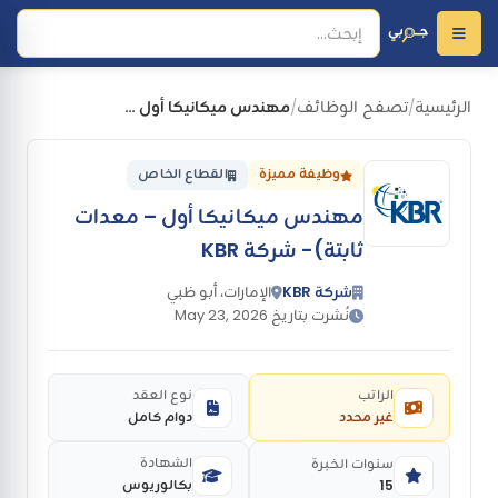
الرئيسية
تصفح الوظائف
مهندس ميكانيكا أول – معدات ثابتة)- شركة KBR
/
/
وظيفة مميزة
القطاع الخاص
مهندس ميكانيكا أول – معدات
ثابتة)- شركة KBR
شركة KBR
الإمارات، أبو ظبي
نُشرت بتاريخ May 23, 2026
الراتب
نوع العقد
غير محدد
دوام كامل
الشهادة
سنوات الخبرة
بكالوريوس
15