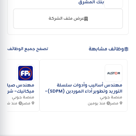
بنك المشرق
عرض ملف الشركة
وظائف مشابهة
تصفح جميع الوظائف
مهندس أساليب وأدوات سلسلة
التوريد وتطوير أداء الموردين (SDPM)-
م
شركة Alstom
منصة جوبي
منصة جوبي
Industries
مصر
منذ يومين
مصر
منذ شهر