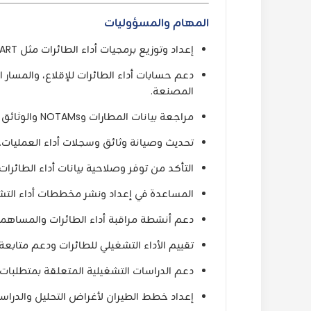
المهام والمسؤوليات
إعداد وتوزيع برمجيات أداء الطائرات مثل Airbus LPC FLYSMART وBoeing OPT.
دعم حسابات أداء الطائرات للإقلاع، والمسا
المصنعة.
مراجعة بيانات المطارات وNOTAMs والوثائق التشغيلية لضمان ملاءمة التشغيل والالتزام بالمعايير.
تحديث وصيانة وثائق وسجلات أداء العمليات.
التأكد من توفر وصلاحية بيانات أداء الطائرات ا
المساعدة في إعداد ونشر مخططات أداء التشغ
دعم أنشطة مراقبة أداء الطائرات والمساهمة ف
تقييم الأداء التشغيلي للطائرات ودعم متابعة 
دعم الدراسات التشغيلية المتعلقة بمتطلبات
إعداد خطط الطيران لأغراض التحليل والدراسة