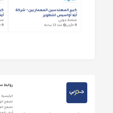
كبير المهندسين المعماريين- شركة
أيلا أواسيس للتطوير
أيل
منصة جوبي
من
الأردن
منذ 23 ساعة
ا
روابط س
الرئيسية
تصفح الو
تصفح الع
أرباب الع